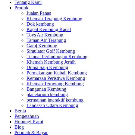
Tentang Kami
Produk
Jualan Panas
Khemah Terapung Kembung
Dok kembung
Kapal Kembung Kapal
Toys Air Kembung
Taman Air Terapung
Garaj Kembung
Simulator Golf Kembung
Tempat Perlindungan Kembung
Khemah Kembung Jernih
Dunia Salji Kembung
Permakangan Kubah Kembung
Kemaraan Peristiwa Kembung
Khemah Terowong Kembung
Bangunan Kembung
planetarium kembung
permainan interaktif kembung
Landasan Udara Kembung
Berita
Pengetahuan
Hubungi Kami
Blog
Perintah & Bayar