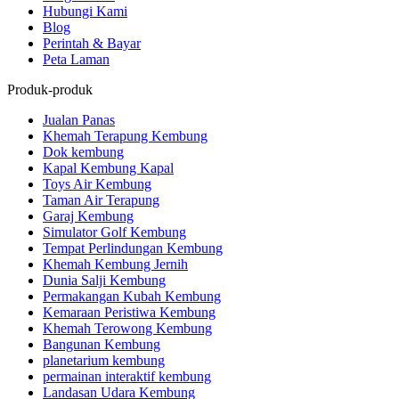
Hubungi Kami
Blog
Perintah & Bayar
Peta Laman
Produk-produk
Jualan Panas
Khemah Terapung Kembung
Dok kembung
Kapal Kembung Kapal
Toys Air Kembung
Taman Air Terapung
Garaj Kembung
Simulator Golf Kembung
Tempat Perlindungan Kembung
Khemah Kembung Jernih
Dunia Salji Kembung
Permakangan Kubah Kembung
Kemaraan Peristiwa Kembung
Khemah Terowong Kembung
Bangunan Kembung
planetarium kembung
permainan interaktif kembung
Landasan Udara Kembung