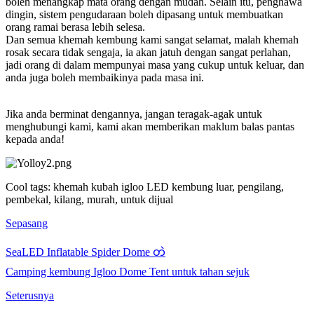
boleh menangkap mata orang dengan mudah. Selain itu, penghawa
dingin, sistem pengudaraan boleh dipasang untuk membuatkan
orang ramai berasa lebih selesa.
Dan semua khemah kembung kami sangat selamat, malah khemah
rosak secara tidak sengaja, ia akan jatuh dengan sangat perlahan,
jadi orang di dalam mempunyai masa yang cukup untuk keluar, dan
anda juga boleh membaikinya pada masa ini.
Jika anda berminat dengannya, jangan teragak-agak untuk
menghubungi kami, kami akan memberikan maklum balas pantas
kepada anda!
Cool tags: khemah kubah igloo LED kembung luar, pengilang,
pembekal, kilang, murah, untuk dijual
Sepasang
SeaLED Inflatable Spider Dome တဲ
Camping kembung Igloo Dome Tent untuk tahan sejuk
Seterusnya