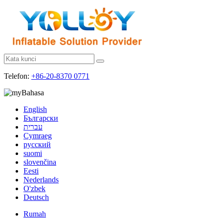
Telefon:
+86-20-8370 0771
Bahasa
English
Български
עברית
Cymraeg
русский
suomi
slovenčina
Eesti
Nederlands
O'zbek
Deutsch
Rumah