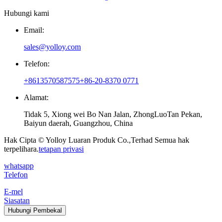
Hubungi kami
Email:
sales@yolloy.com
Telefon:
+8613570587575
+86-20-8370 0771
Alamat:
Tidak 5, Xiong wei Bo Nan Jalan, ZhongLuoTan Pekan,
Baiyun daerah, Guangzhou, China
Hak Cipta © Yolloy Luaran Produk Co.,Terhad Semua hak
terpelihara.
tetapan privasi
whatsapp
Telefon
E-mel
Siasatan
Hubungi Pembekal