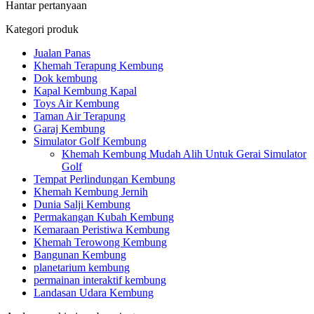
Hantar pertanyaan
Kategori produk
Jualan Panas
Khemah Terapung Kembung
Dok kembung
Kapal Kembung Kapal
Toys Air Kembung
Taman Air Terapung
Garaj Kembung
Simulator Golf Kembung
Khemah Kembung Mudah Alih Untuk Gerai Simulator
Golf
Tempat Perlindungan Kembung
Khemah Kembung Jernih
Dunia Salji Kembung
Permakangan Kubah Kembung
Kemaraan Peristiwa Kembung
Khemah Terowong Kembung
Bangunan Kembung
planetarium kembung
permainan interaktif kembung
Landasan Udara Kembung